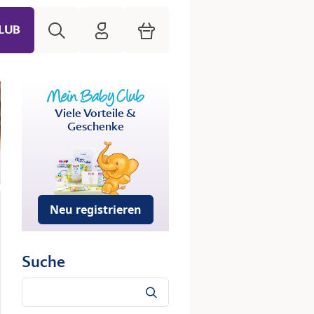
Suche
HiPP Mein Babyclub
Warenkorb
LUB
Viele Vorteile &
Geschenke
Neu registrieren
Suche
Suche