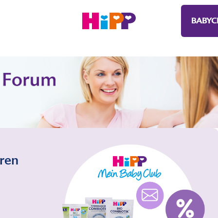
BABYC
eren