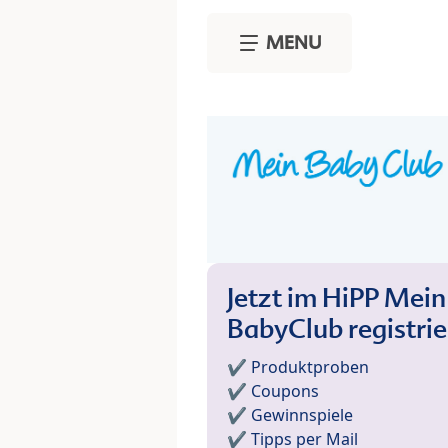
Skip to main content
MENU
Jetzt im HiPP Mein
BabyClub registri
✔️ Produktproben
✔️ Coupons
✔️ Gewinnspiele
✔️ Tipps per Mail