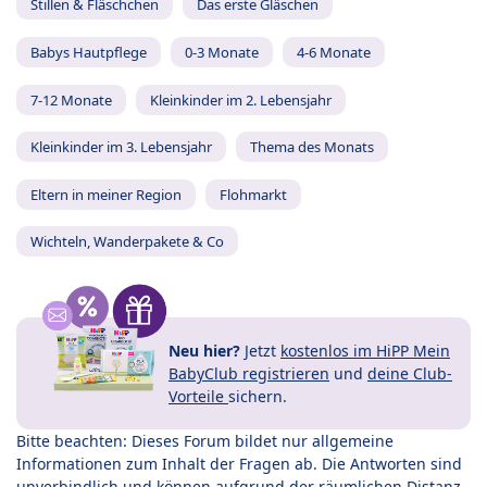
Stillen & Fläschchen
Das erste Gläschen
Babys Hautpflege
0-3 Monate
4-6 Monate
7-12 Monate
Kleinkinder im 2. Lebensjahr
Kleinkinder im 3. Lebensjahr
Thema des Monats
Eltern in meiner Region
Flohmarkt
Wichteln, Wanderpakete & Co
Neu hier?
Jetzt
kostenlos im HiPP Mein
BabyClub registrieren
und
deine Club-
Vorteile
sichern.
Bitte beachten: Dieses Forum bildet nur allgemeine
Informationen zum Inhalt der Fragen ab. Die Antworten sind
unverbindlich und können aufgrund der räumlichen Distanz