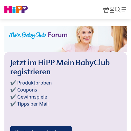
Skip to main content
Warenkor
HiPP M
Such
Jetzt im HiPP Mein BabyClub
registrieren
✔️ Produktproben
✔️ Coupons
✔️ Gewinnspiele
✔️ Tipps per Mail