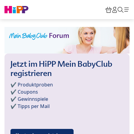
Skip to main content
Warenkor
HiPP M
Such
Jetzt im HiPP Mein BabyClub
registrieren
✔️ Produktproben
✔️ Coupons
✔️ Gewinnspiele
✔️ Tipps per Mail