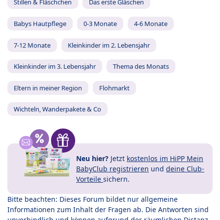
Stillen & Fläschchen
Das erste Gläschen
Babys Hautpflege
0-3 Monate
4-6 Monate
7-12 Monate
Kleinkinder im 2. Lebensjahr
Kleinkinder im 3. Lebensjahr
Thema des Monats
Eltern in meiner Region
Flohmarkt
Wichteln, Wanderpakete & Co
Neu hier?
Jetzt
kostenlos im HiPP Mein
BabyClub registrieren
und
deine Club-
Vorteile
sichern.
Bitte beachten: Dieses Forum bildet nur allgemeine
Informationen zum Inhalt der Fragen ab. Die Antworten sind
unverbindlich und können aufgrund der räumlichen Distanz