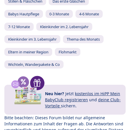
Stillen & Fläschchen
Das erste Gläschen
Babys Hautpflege
0-3 Monate
4-6 Monate
7-12 Monate
Kleinkinder im 2. Lebensjahr
Kleinkinder im 3. Lebensjahr
Thema des Monats
Eltern in meiner Region
Flohmarkt
Wichteln, Wanderpakete & Co
Neu hier?
Jetzt
kostenlos im HiPP Mein
BabyClub registrieren
und
deine Club-
Vorteile
sichern.
Bitte beachten: Dieses Forum bildet nur allgemeine
Informationen zum Inhalt der Fragen ab. Die Antworten sind
unverbindlich und können aufgrund der räumlichen Distanz