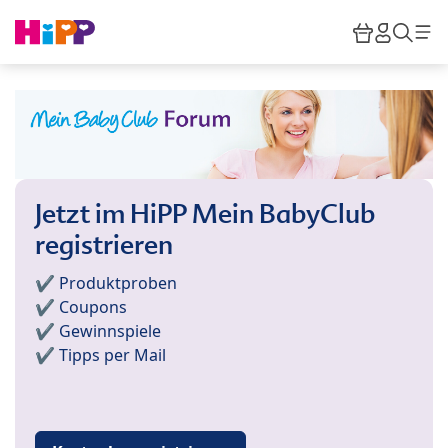
Skip to main content
Warenkor
HiPP M
Such
Jetzt im HiPP Mein BabyClub
registrieren
✔️ Produktproben
✔️ Coupons
✔️ Gewinnspiele
✔️ Tipps per Mail