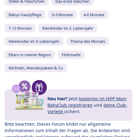
Stillen & Fläschchen
Das erste Gläschen
Babys Hautpflege
0-3 Monate
4-6 Monate
7-12 Monate
Kleinkinder im 2. Lebensjahr
Kleinkinder im 3. Lebensjahr
Thema des Monats
Eltern in meiner Region
Flohmarkt
Wichteln, Wanderpakete & Co
Neu hier?
Jetzt
kostenlos im HiPP Mein
BabyClub registrieren
und
deine Club-
Vorteile
sichern.
Bitte beachten: Dieses Forum bildet nur allgemeine
Informationen zum Inhalt der Fragen ab. Die Antworten sind
unverbindlich und können aufgrund der räumlichen Distanz