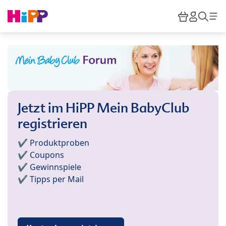
Skip to main content
Warenkor
HiPP M
Such
Jetzt im HiPP Mein BabyClub
registrieren
✔️ Produktproben
✔️ Coupons
✔️ Gewinnspiele
✔️ Tipps per Mail