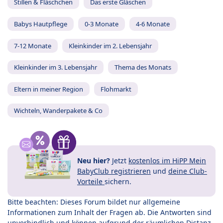
Stillen & Fläschchen
Das erste Gläschen
Babys Hautpflege
0-3 Monate
4-6 Monate
7-12 Monate
Kleinkinder im 2. Lebensjahr
Kleinkinder im 3. Lebensjahr
Thema des Monats
Eltern in meiner Region
Flohmarkt
Wichteln, Wanderpakete & Co
Neu hier?
Jetzt
kostenlos im HiPP Mein
BabyClub registrieren
und
deine Club-
Vorteile
sichern.
Bitte beachten: Dieses Forum bildet nur allgemeine
Informationen zum Inhalt der Fragen ab. Die Antworten sind
unverbindlich und können aufgrund der räumlichen Distanz