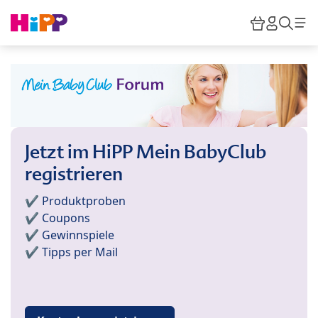
Skip to main content
Warenkor
HiPP M
Such
Jetzt im HiPP Mein BabyClub
registrieren
✔️ Produktproben
✔️ Coupons
✔️ Gewinnspiele
✔️ Tipps per Mail