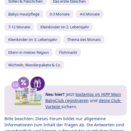
Stillen & Fläschchen
Das erste Gläschen
Babys Hautpflege
0-3 Monate
4-6 Monate
7-12 Monate
Kleinkinder im 2. Lebensjahr
Kleinkinder im 3. Lebensjahr
Thema des Monats
Eltern in meiner Region
Flohmarkt
Wichteln, Wanderpakete & Co
Neu hier?
Jetzt
kostenlos im HiPP Mein
BabyClub registrieren
und
deine Club-
Vorteile
sichern.
Bitte beachten: Dieses Forum bildet nur allgemeine
Informationen zum Inhalt der Fragen ab. Die Antworten sind
unverbindlich und können aufgrund der räumlichen Distanz