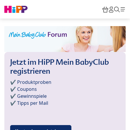
Skip to main content
Warenkor
HiPP M
Such
Jetzt im HiPP Mein BabyClub
registrieren
✔️ Produktproben
✔️ Coupons
✔️ Gewinnspiele
✔️ Tipps per Mail