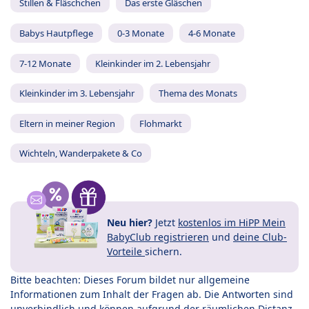
Stillen & Fläschchen
Das erste Gläschen
Babys Hautpflege
0-3 Monate
4-6 Monate
7-12 Monate
Kleinkinder im 2. Lebensjahr
Kleinkinder im 3. Lebensjahr
Thema des Monats
Eltern in meiner Region
Flohmarkt
Wichteln, Wanderpakete & Co
Neu hier?
Jetzt
kostenlos im HiPP Mein
BabyClub registrieren
und
deine Club-
Vorteile
sichern.
Bitte beachten: Dieses Forum bildet nur allgemeine
Informationen zum Inhalt der Fragen ab. Die Antworten sind
unverbindlich und können aufgrund der räumlichen Distanz