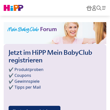
Skip to main content
Warenkor
HiPP M
Such
Jetzt im HiPP Mein BabyClub
registrieren
✔️ Produktproben
✔️ Coupons
✔️ Gewinnspiele
✔️ Tipps per Mail