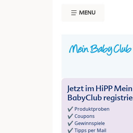
Skip to main content
MENU
Jetzt im HiPP Mein
BabyClub registri
✔️ Produktproben
✔️ Coupons
✔️ Gewinnspiele
✔️ Tipps per Mail