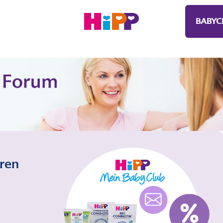
BABYC
eren