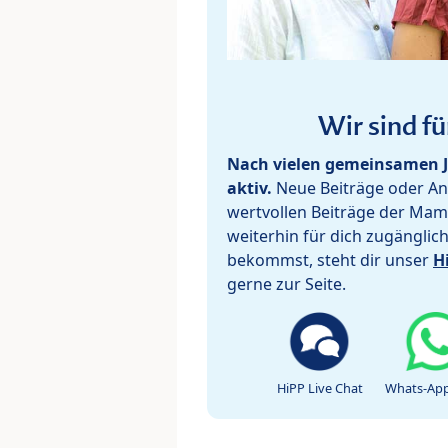
Wir sind fü
Nach vielen gemeinsamen J
aktiv.
Neue Beiträge oder Ant
wertvollen Beiträge der Mam
weiterhin für dich zugänglic
bekommst, steht dir unser
H
gerne zur Seite.
HiPP Live Chat
Whats-App