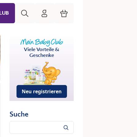
Suche
HiPP Mein Babyclub
Warenkorb
LUB
Viele Vorteile &
Geschenke
Neu registrieren
Suche
Suche