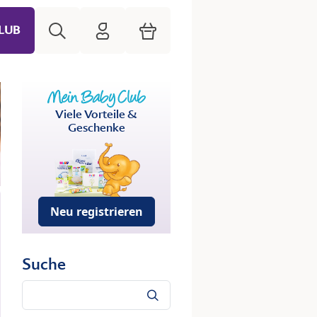
Suche
HiPP Mein Babyclub
Warenkorb
LUB
Viele Vorteile &
Geschenke
Neu registrieren
Suche
Suche