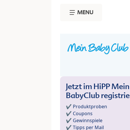
Skip to main content
MENU
Jetzt im HiPP Mein
BabyClub registri
✔️ Produktproben
✔️ Coupons
✔️ Gewinnspiele
✔️ Tipps per Mail