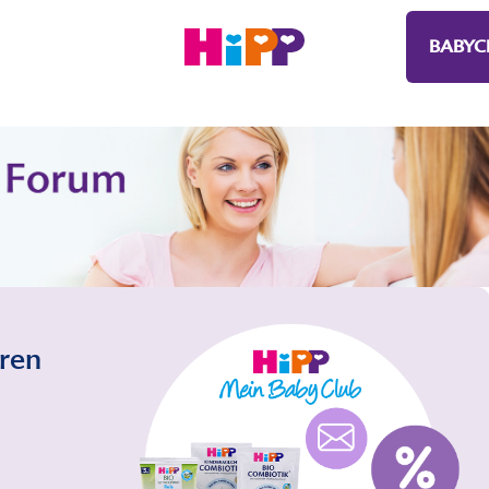
BABYC
eren