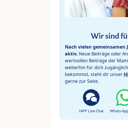
Wir sind fü
Nach vielen gemeinsamen J
aktiv.
Neue Beiträge oder Ant
wertvollen Beiträge der Mam
weiterhin für dich zugänglic
bekommst, steht dir unser
H
gerne zur Seite.
HiPP Live Chat
Whats-App