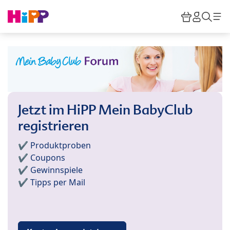
Skip to main content
Warenkor
HiPP M
Such
Jetzt im HiPP Mein BabyClub
registrieren
✔️ Produktproben
✔️ Coupons
✔️ Gewinnspiele
✔️ Tipps per Mail