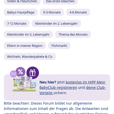
Stillen & Fläschchen
Das erste Gläschen
Babys Hautpflege
0-3 Monate
4-6 Monate
7-12 Monate
Kleinkinder im 2. Lebensjahr
Kleinkinder im 3. Lebensjahr
Thema des Monats
Eltern in meiner Region
Flohmarkt
Wichteln, Wanderpakete & Co
Neu hier?
Jetzt
kostenlos im HiPP Mein
BabyClub registrieren
und
deine Club-
Vorteile
sichern.
Bitte beachten: Dieses Forum bildet nur allgemeine
Informationen zum Inhalt der Fragen ab. Die Antworten sind
unverbindlich und können aufgrund der räumlichen Distanz