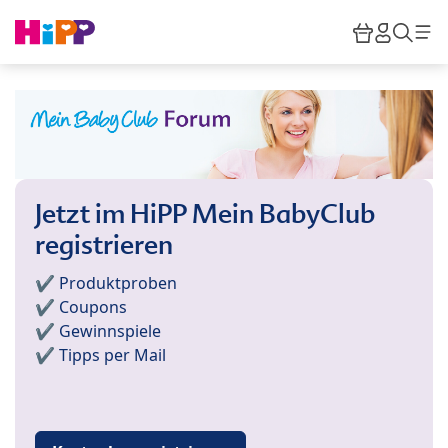
Skip to main content
Warenkor
HiPP M
Such
Jetzt im HiPP Mein BabyClub
registrieren
✔️ Produktproben
✔️ Coupons
✔️ Gewinnspiele
✔️ Tipps per Mail