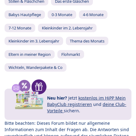
Stillen & Fläschchen
Das erste Gläschen
Babys Hautpflege
0-3 Monate
4-6 Monate
7-12 Monate
Kleinkinder im 2. Lebensjahr
Kleinkinder im 3. Lebensjahr
Thema des Monats
Eltern in meiner Region
Flohmarkt
Wichteln, Wanderpakete & Co
Neu hier?
Jetzt
kostenlos im HiPP Mein
BabyClub registrieren
und
deine Club-
Vorteile
sichern.
Bitte beachten: Dieses Forum bildet nur allgemeine
Informationen zum Inhalt der Fragen ab. Die Antworten sind
unverbindlich und können aufgrund der räumlichen Distanz