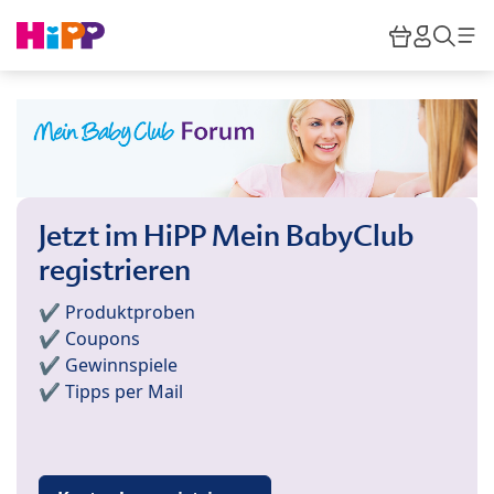
Skip to main content
Warenkor
HiPP M
Such
Jetzt im HiPP Mein BabyClub
registrieren
✔️ Produktproben
✔️ Coupons
✔️ Gewinnspiele
✔️ Tipps per Mail