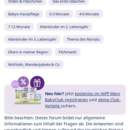
Stillen & Fläschchen
Das erste Gläschen
Babys Hautpflege
0-3 Monate
4-6 Monate
7-12 Monate
Kleinkinder im 2. Lebensjahr
Kleinkinder im 3. Lebensjahr
Thema des Monats
Eltern in meiner Region
Flohmarkt
Wichteln, Wanderpakete & Co
Neu hier?
Jetzt
kostenlos im HiPP Mein
BabyClub registrieren
und
deine Club-
Vorteile
sichern.
Bitte beachten: Dieses Forum bildet nur allgemeine
Informationen zum Inhalt der Fragen ab. Die Antworten sind
unverbindlich und können aufgrund der räumlichen Distanz