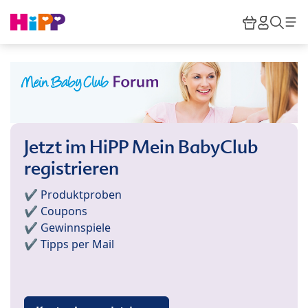
Skip to main content
Warenkor
HiPP M
Such
Jetzt im HiPP Mein BabyClub
registrieren
✔️ Produktproben
✔️ Coupons
✔️ Gewinnspiele
✔️ Tipps per Mail