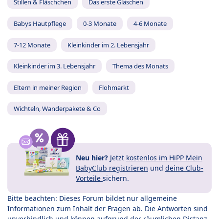
Stillen & Fläschchen
Das erste Gläschen
Babys Hautpflege
0-3 Monate
4-6 Monate
7-12 Monate
Kleinkinder im 2. Lebensjahr
Kleinkinder im 3. Lebensjahr
Thema des Monats
Eltern in meiner Region
Flohmarkt
Wichteln, Wanderpakete & Co
Neu hier?
Jetzt
kostenlos im HiPP Mein
BabyClub registrieren
und
deine Club-
Vorteile
sichern.
Bitte beachten: Dieses Forum bildet nur allgemeine
Informationen zum Inhalt der Fragen ab. Die Antworten sind
unverbindlich und können aufgrund der räumlichen Distanz