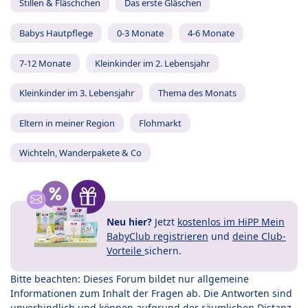
Stillen & Fläschchen
Das erste Gläschen
Babys Hautpflege
0-3 Monate
4-6 Monate
7-12 Monate
Kleinkinder im 2. Lebensjahr
Kleinkinder im 3. Lebensjahr
Thema des Monats
Eltern in meiner Region
Flohmarkt
Wichteln, Wanderpakete & Co
Neu hier?
Jetzt
kostenlos im HiPP Mein
BabyClub registrieren
und
deine Club-
Vorteile
sichern.
Bitte beachten: Dieses Forum bildet nur allgemeine
Informationen zum Inhalt der Fragen ab. Die Antworten sind
unverbindlich und können aufgrund der räumlichen Distanz