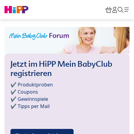
Skip to main content
Warenkor
HiPP M
Such
Jetzt im HiPP Mein BabyClub
registrieren
✔️ Produktproben
✔️ Coupons
✔️ Gewinnspiele
✔️ Tipps per Mail