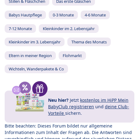
Stillen & Fläschchen
Das erste Gläschen
Babys Hautpflege
0-3 Monate
4-6 Monate
7-12 Monate
Kleinkinder im 2. Lebensjahr
Kleinkinder im 3. Lebensjahr
Thema des Monats
Eltern in meiner Region
Flohmarkt
Wichteln, Wanderpakete & Co
Neu hier?
Jetzt
kostenlos im HiPP Mein
BabyClub registrieren
und
deine Club-
Vorteile
sichern.
Bitte beachten: Dieses Forum bildet nur allgemeine
Informationen zum Inhalt der Fragen ab. Die Antworten sind
unverbindlich und können aufgrund der räumlichen Distanz