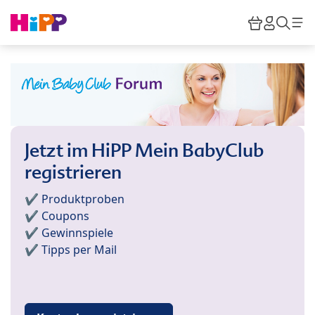
Skip to main content
Warenkor
HiPP M
Such
Jetzt im HiPP Mein BabyClub
registrieren
✔️ Produktproben
✔️ Coupons
✔️ Gewinnspiele
✔️ Tipps per Mail