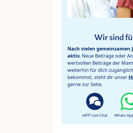
Wir sind fü
Nach vielen gemeinsamen J
aktiv.
Neue Beiträge oder Ant
wertvollen Beiträge der Mam
weiterhin für dich zugänglic
bekommst, steht dir unser
H
gerne zur Seite.
HiPP Live Chat
Whats-App