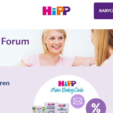
BABYC
eren