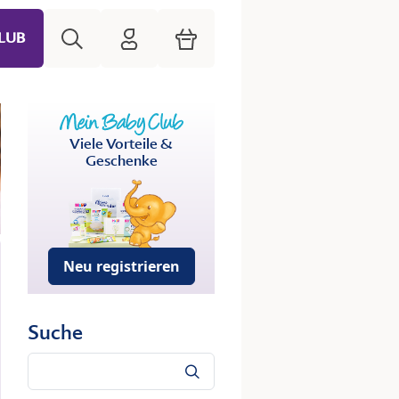
Suche
HiPP Mein Babyclub
Warenkorb
LUB
Viele Vorteile &
Geschenke
Neu registrieren
Suche
Suche