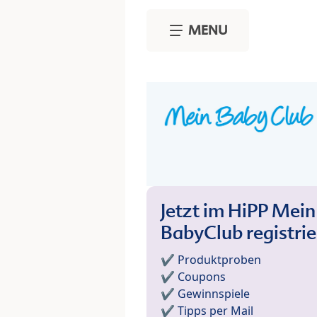
Skip to main content
MENU
Jetzt im HiPP Mein
BabyClub registri
✔️ Produktproben
✔️ Coupons
✔️ Gewinnspiele
✔️ Tipps per Mail