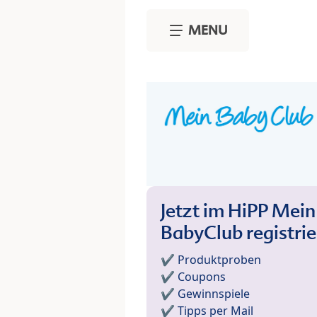
Skip to main content
MENU
Jetzt im HiPP Mein
BabyClub registri
✔️ Produktproben
✔️ Coupons
✔️ Gewinnspiele
✔️ Tipps per Mail