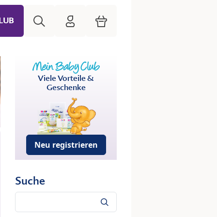
Suche
HiPP Mein Babyclub
Warenkorb
LUB
Viele Vorteile &
Geschenke
Neu registrieren
Suche
Suche