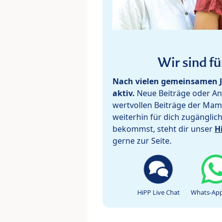
Wir sind fü
Nach vielen gemeinsamen J
aktiv.
Neue Beiträge oder Ant
wertvollen Beiträge der Mam
weiterhin für dich zugänglic
bekommst, steht dir unser
H
gerne zur Seite.
HiPP Live Chat
Whats-App