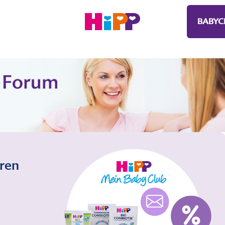
BABYC
eren