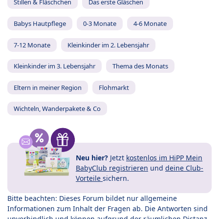
Stillen & Fläschchen
Das erste Gläschen
Babys Hautpflege
0-3 Monate
4-6 Monate
7-12 Monate
Kleinkinder im 2. Lebensjahr
Kleinkinder im 3. Lebensjahr
Thema des Monats
Eltern in meiner Region
Flohmarkt
Wichteln, Wanderpakete & Co
Neu hier?
Jetzt
kostenlos im HiPP Mein
BabyClub registrieren
und
deine Club-
Vorteile
sichern.
Bitte beachten: Dieses Forum bildet nur allgemeine
Informationen zum Inhalt der Fragen ab. Die Antworten sind
unverbindlich und können aufgrund der räumlichen Distanz