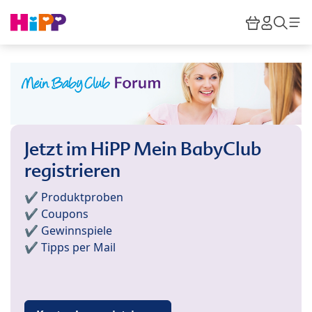
Skip to main content
Warenkor
HiPP M
Such
Jetzt im HiPP Mein BabyClub
registrieren
✔️ Produktproben
✔️ Coupons
✔️ Gewinnspiele
✔️ Tipps per Mail