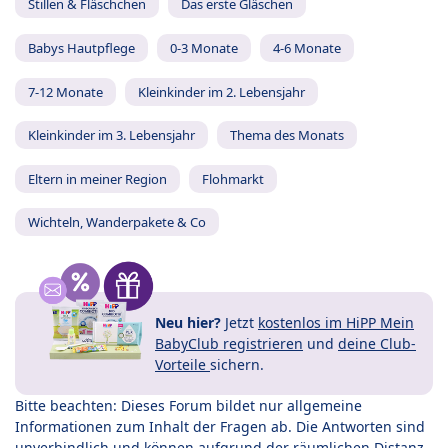
Stillen & Fläschchen
Das erste Gläschen
Babys Hautpflege
0-3 Monate
4-6 Monate
7-12 Monate
Kleinkinder im 2. Lebensjahr
Kleinkinder im 3. Lebensjahr
Thema des Monats
Eltern in meiner Region
Flohmarkt
Wichteln, Wanderpakete & Co
Neu hier?
Jetzt
kostenlos im HiPP Mein
BabyClub registrieren
und
deine Club-
Vorteile
sichern.
Bitte beachten: Dieses Forum bildet nur allgemeine
Informationen zum Inhalt der Fragen ab. Die Antworten sind
unverbindlich und können aufgrund der räumlichen Distanz