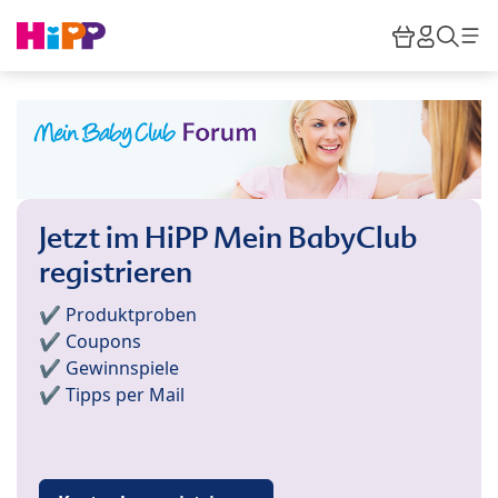
Skip to main content
Warenkor
HiPP M
Such
Jetzt im HiPP Mein BabyClub
registrieren
✔️ Produktproben
✔️ Coupons
✔️ Gewinnspiele
✔️ Tipps per Mail