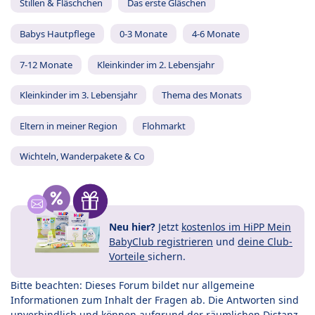
Stillen & Fläschchen
Das erste Gläschen
Babys Hautpflege
0-3 Monate
4-6 Monate
7-12 Monate
Kleinkinder im 2. Lebensjahr
Kleinkinder im 3. Lebensjahr
Thema des Monats
Eltern in meiner Region
Flohmarkt
Wichteln, Wanderpakete & Co
Neu hier?
Jetzt
kostenlos im HiPP Mein
BabyClub registrieren
und
deine Club-
Vorteile
sichern.
Bitte beachten: Dieses Forum bildet nur allgemeine
Informationen zum Inhalt der Fragen ab. Die Antworten sind
unverbindlich und können aufgrund der räumlichen Distanz