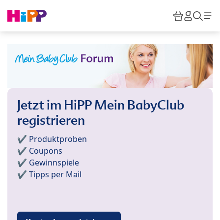
Skip to main content
Warenkor
HiPP M
Such
Jetzt im HiPP Mein BabyClub
registrieren
✔️ Produktproben
✔️ Coupons
✔️ Gewinnspiele
✔️ Tipps per Mail