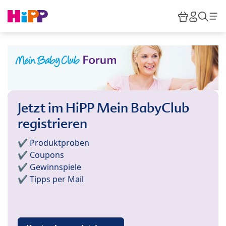
Skip to main content
Warenkor
HiPP M
Such
Jetzt im HiPP Mein BabyClub
registrieren
✔️ Produktproben
✔️ Coupons
✔️ Gewinnspiele
✔️ Tipps per Mail