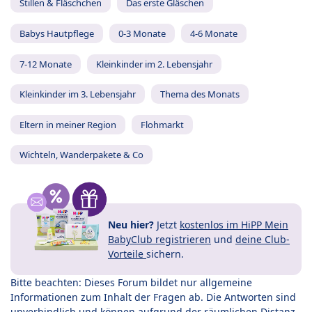
Stillen & Fläschchen
Das erste Gläschen
Babys Hautpflege
0-3 Monate
4-6 Monate
7-12 Monate
Kleinkinder im 2. Lebensjahr
Kleinkinder im 3. Lebensjahr
Thema des Monats
Eltern in meiner Region
Flohmarkt
Wichteln, Wanderpakete & Co
Neu hier?
Jetzt
kostenlos im HiPP Mein
BabyClub registrieren
und
deine Club-
Vorteile
sichern.
Bitte beachten: Dieses Forum bildet nur allgemeine
Informationen zum Inhalt der Fragen ab. Die Antworten sind
unverbindlich und können aufgrund der räumlichen Distanz