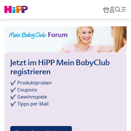
Skip to main content
Warenkor
HiPP M
Such
Jetzt im HiPP Mein BabyClub
registrieren
✔️ Produktproben
✔️ Coupons
✔️ Gewinnspiele
✔️ Tipps per Mail