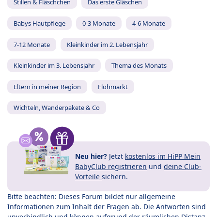
Stillen & Fläschchen
Das erste Gläschen
Babys Hautpflege
0-3 Monate
4-6 Monate
7-12 Monate
Kleinkinder im 2. Lebensjahr
Kleinkinder im 3. Lebensjahr
Thema des Monats
Eltern in meiner Region
Flohmarkt
Wichteln, Wanderpakete & Co
Neu hier?
Jetzt
kostenlos im HiPP Mein
BabyClub registrieren
und
deine Club-
Vorteile
sichern.
Bitte beachten: Dieses Forum bildet nur allgemeine
Informationen zum Inhalt der Fragen ab. Die Antworten sind
unverbindlich und können aufgrund der räumlichen Distanz