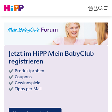
Skip to main content
Warenkor
HiPP M
Such
Jetzt im HiPP Mein BabyClub
registrieren
✔️ Produktproben
✔️ Coupons
✔️ Gewinnspiele
✔️ Tipps per Mail