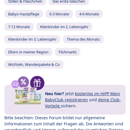
Stillen & Fläschchen
Das erste Gläschen
Babys Hautpflege
0-3 Monate
4-6 Monate
7-12 Monate
Kleinkinder im 2. Lebensjahr
Kleinkinder im 3. Lebensjahr
Thema des Monats
Eltern in meiner Region
Flohmarkt
Wichteln, Wanderpakete & Co
Neu hier?
Jetzt
kostenlos im HiPP Mein
BabyClub registrieren
und
deine Club-
Vorteile
sichern.
Bitte beachten: Dieses Forum bildet nur allgemeine
Informationen zum Inhalt der Fragen ab. Die Antworten sind
unverbindlich und können aufgrund der räumlichen Distanz