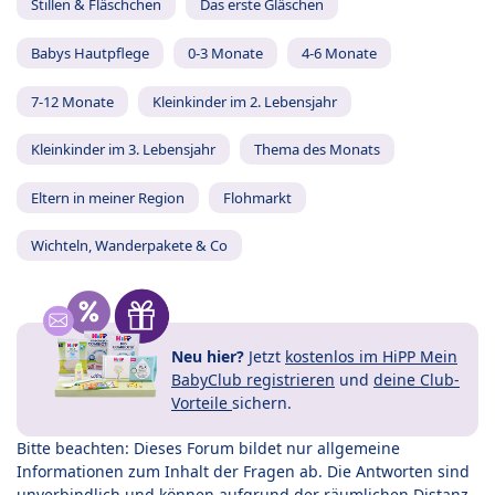
Stillen & Fläschchen
Das erste Gläschen
Babys Hautpflege
0-3 Monate
4-6 Monate
7-12 Monate
Kleinkinder im 2. Lebensjahr
Kleinkinder im 3. Lebensjahr
Thema des Monats
Eltern in meiner Region
Flohmarkt
Wichteln, Wanderpakete & Co
Neu hier?
Jetzt
kostenlos im HiPP Mein
BabyClub registrieren
und
deine Club-
Vorteile
sichern.
Bitte beachten: Dieses Forum bildet nur allgemeine
Informationen zum Inhalt der Fragen ab. Die Antworten sind
unverbindlich und können aufgrund der räumlichen Distanz