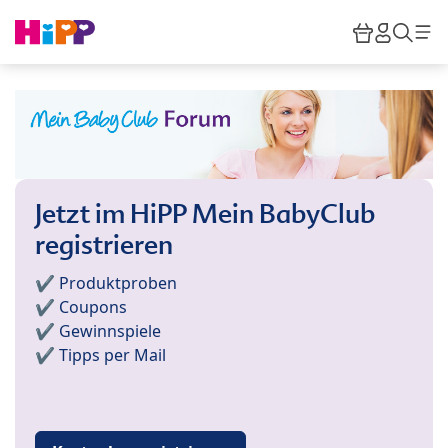
Skip to main content
Warenkor
HiPP M
Such
Jetzt im HiPP Mein BabyClub
registrieren
✔️ Produktproben
✔️ Coupons
✔️ Gewinnspiele
✔️ Tipps per Mail