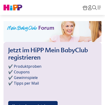
Skip to main content
Warenkor
HiPP M
Such
Jetzt im HiPP Mein BabyClub
registrieren
✔️ Produktproben
✔️ Coupons
✔️ Gewinnspiele
✔️ Tipps per Mail