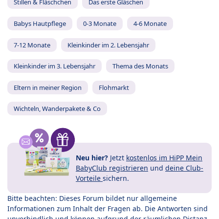
Stillen & Fläschchen
Das erste Gläschen
Babys Hautpflege
0-3 Monate
4-6 Monate
7-12 Monate
Kleinkinder im 2. Lebensjahr
Kleinkinder im 3. Lebensjahr
Thema des Monats
Eltern in meiner Region
Flohmarkt
Wichteln, Wanderpakete & Co
Neu hier?
Jetzt
kostenlos im HiPP Mein
BabyClub registrieren
und
deine Club-
Vorteile
sichern.
Bitte beachten: Dieses Forum bildet nur allgemeine
Informationen zum Inhalt der Fragen ab. Die Antworten sind
unverbindlich und können aufgrund der räumlichen Distanz