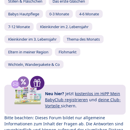
Stillen & Fläschchen
Das erste Gläschen
Babys Hautpflege
0-3 Monate
4-6 Monate
7-12 Monate
Kleinkinder im 2. Lebensjahr
Kleinkinder im 3. Lebensjahr
Thema des Monats
Eltern in meiner Region
Flohmarkt
Wichteln, Wanderpakete & Co
Neu hier?
Jetzt
kostenlos im HiPP Mein
BabyClub registrieren
und
deine Club-
Vorteile
sichern.
Bitte beachten: Dieses Forum bildet nur allgemeine
Informationen zum Inhalt der Fragen ab. Die Antworten sind
unverbindlich und können aufgrund der räumlichen Distanz