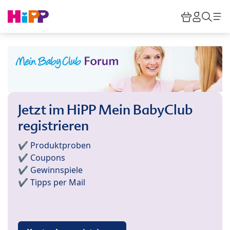
Skip to main content
Warenkor
HiPP M
Such
Jetzt im HiPP Mein BabyClub
registrieren
✔️ Produktproben
✔️ Coupons
✔️ Gewinnspiele
✔️ Tipps per Mail