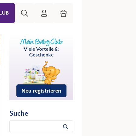
Suche
HiPP Mein Babyclub
Warenkorb
LUB
Viele Vorteile &
Geschenke
Neu registrieren
Suche
Suche