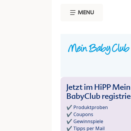
Skip to main content
MENU
Jetzt im HiPP Mein
BabyClub registri
✔️ Produktproben
✔️ Coupons
✔️ Gewinnspiele
✔️ Tipps per Mail