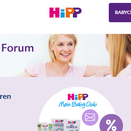
BABYC
eren