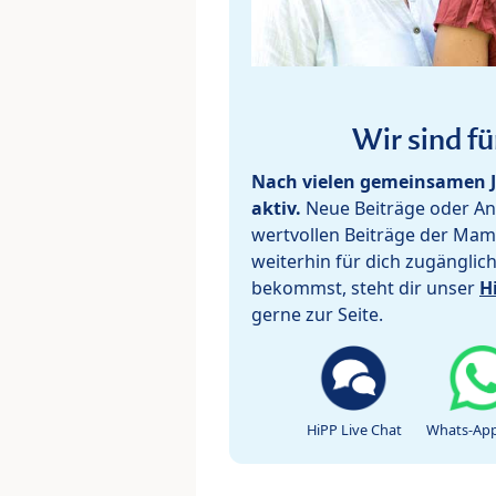
Wir sind fü
Nach vielen gemeinsamen J
aktiv.
Neue Beiträge oder Ant
wertvollen Beiträge der Mam
weiterhin für dich zugänglic
bekommst, steht dir unser
H
gerne zur Seite.
HiPP Live Chat
Whats-App