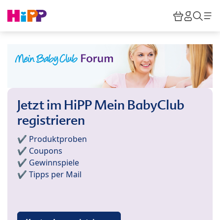
Skip to main content
Warenkor
HiPP M
Such
Jetzt im HiPP Mein BabyClub
registrieren
✔️ Produktproben
✔️ Coupons
✔️ Gewinnspiele
✔️ Tipps per Mail