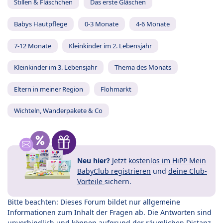
Stillen & Fläschchen
Das erste Gläschen
Babys Hautpflege
0-3 Monate
4-6 Monate
7-12 Monate
Kleinkinder im 2. Lebensjahr
Kleinkinder im 3. Lebensjahr
Thema des Monats
Eltern in meiner Region
Flohmarkt
Wichteln, Wanderpakete & Co
Neu hier?
Jetzt
kostenlos im HiPP Mein
BabyClub registrieren
und
deine Club-
Vorteile
sichern.
Bitte beachten: Dieses Forum bildet nur allgemeine
Informationen zum Inhalt der Fragen ab. Die Antworten sind
unverbindlich und können aufgrund der räumlichen Distanz