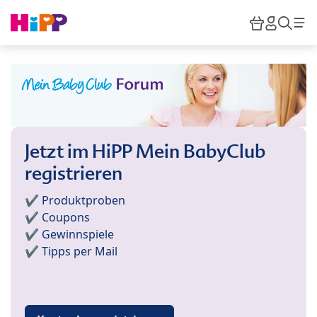
Skip to main content
Warenkor
HiPP M
Such
Jetzt im HiPP Mein BabyClub
registrieren
✔️ Produktproben
✔️ Coupons
✔️ Gewinnspiele
✔️ Tipps per Mail