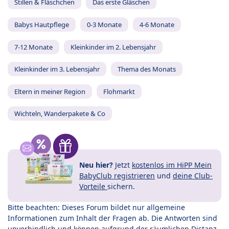
Stillen & Fläschchen
Das erste Gläschen
Babys Hautpflege
0-3 Monate
4-6 Monate
7-12 Monate
Kleinkinder im 2. Lebensjahr
Kleinkinder im 3. Lebensjahr
Thema des Monats
Eltern in meiner Region
Flohmarkt
Wichteln, Wanderpakete & Co
Neu hier?
Jetzt
kostenlos im HiPP Mein
BabyClub registrieren
und
deine Club-
Vorteile
sichern.
Bitte beachten: Dieses Forum bildet nur allgemeine
Informationen zum Inhalt der Fragen ab. Die Antworten sind
unverbindlich und können aufgrund der räumlichen Distanz