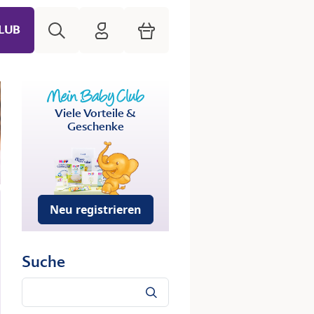
Suche
HiPP Mein Babyclub
Warenkorb
LUB
Viele Vorteile &
Geschenke
Neu registrieren
Suche
Suche