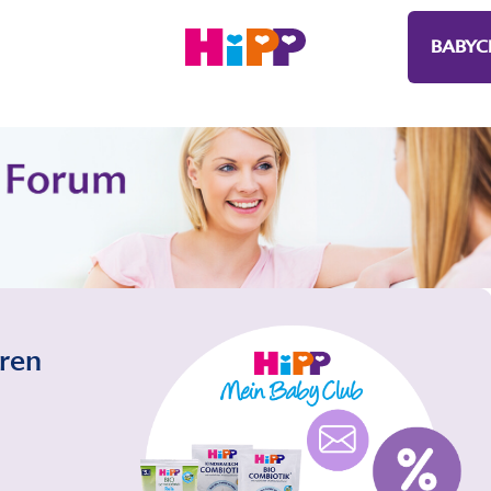
BABYC
eren