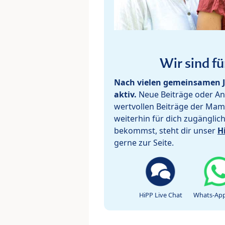
Wir sind fü
Nach vielen gemeinsamen J
aktiv.
Neue Beiträge oder Ant
wertvollen Beiträge der Mam
weiterhin für dich zugänglic
bekommst, steht dir unser
H
gerne zur Seite.
HiPP Live Chat
Whats-App