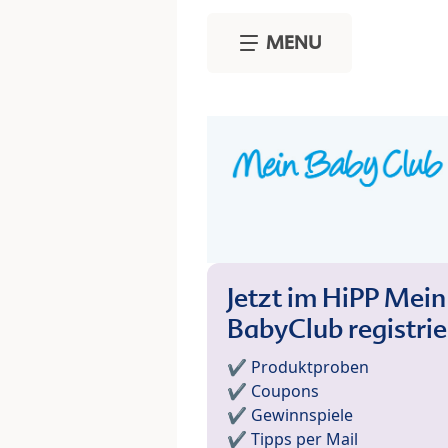
Skip to main content
MENU
Jetzt im HiPP Mein
BabyClub registri
✔️ Produktproben
✔️ Coupons
✔️ Gewinnspiele
✔️ Tipps per Mail