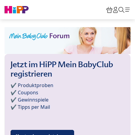
Skip to main content
Warenkor
HiPP M
Such
Jetzt im HiPP Mein BabyClub
registrieren
✔️ Produktproben
✔️ Coupons
✔️ Gewinnspiele
✔️ Tipps per Mail