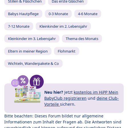
Stillen & Fläschchen
Das erste Gläschen
Babys Hautpflege
0-3 Monate
4-6 Monate
7-12 Monate
Kleinkinder im 2. Lebensjahr
Kleinkinder im 3. Lebensjahr
Thema des Monats
Eltern in meiner Region
Flohmarkt
Wichteln, Wanderpakete & Co
Neu hier?
Jetzt
kostenlos im HiPP Mein
BabyClub registrieren
und
deine Club-
Vorteile
sichern.
Bitte beachten: Dieses Forum bildet nur allgemeine
Informationen zum Inhalt der Fragen ab. Die Antworten sind
unverbindlich und können aufgrund der räumlichen Distanz