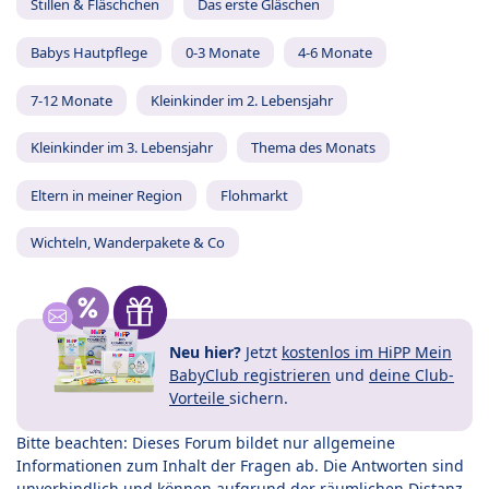
Stillen & Fläschchen
Das erste Gläschen
Babys Hautpflege
0-3 Monate
4-6 Monate
7-12 Monate
Kleinkinder im 2. Lebensjahr
Kleinkinder im 3. Lebensjahr
Thema des Monats
Eltern in meiner Region
Flohmarkt
Wichteln, Wanderpakete & Co
Neu hier?
Jetzt
kostenlos im HiPP Mein
BabyClub registrieren
und
deine Club-
Vorteile
sichern.
Bitte beachten: Dieses Forum bildet nur allgemeine
Informationen zum Inhalt der Fragen ab. Die Antworten sind
unverbindlich und können aufgrund der räumlichen Distanz