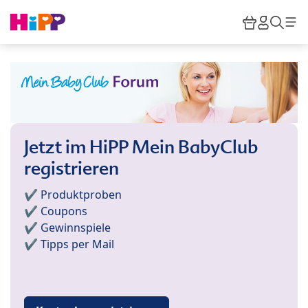
Skip to main content
Warenkor
HiPP M
Such
Jetzt im HiPP Mein BabyClub
registrieren
✔️ Produktproben
✔️ Coupons
✔️ Gewinnspiele
✔️ Tipps per Mail