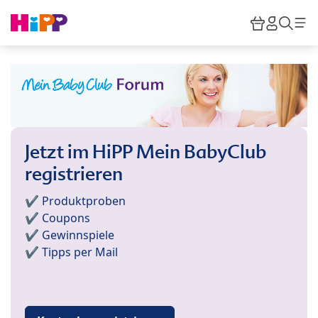
Skip to main content
Warenkor
HiPP M
Such
Jetzt im HiPP Mein BabyClub
registrieren
✔️ Produktproben
✔️ Coupons
✔️ Gewinnspiele
✔️ Tipps per Mail