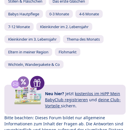
Stillen & Fläschchen
Das erste Gläschen
Babys Hautpflege
0-3 Monate
4-6 Monate
7-12 Monate
Kleinkinder im 2. Lebensjahr
Kleinkinder im 3. Lebensjahr
Thema des Monats
Eltern in meiner Region
Flohmarkt
Wichteln, Wanderpakete & Co
Neu hier?
Jetzt
kostenlos im HiPP Mein
BabyClub registrieren
und
deine Club-
Vorteile
sichern.
Bitte beachten: Dieses Forum bildet nur allgemeine
Informationen zum Inhalt der Fragen ab. Die Antworten sind
unverbindlich und können aufgrund der räumlichen Distanz