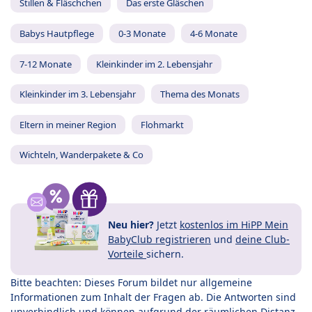
Stillen & Fläschchen
Das erste Gläschen
Babys Hautpflege
0-3 Monate
4-6 Monate
7-12 Monate
Kleinkinder im 2. Lebensjahr
Kleinkinder im 3. Lebensjahr
Thema des Monats
Eltern in meiner Region
Flohmarkt
Wichteln, Wanderpakete & Co
Neu hier?
Jetzt
kostenlos im HiPP Mein
BabyClub registrieren
und
deine Club-
Vorteile
sichern.
Bitte beachten: Dieses Forum bildet nur allgemeine
Informationen zum Inhalt der Fragen ab. Die Antworten sind
unverbindlich und können aufgrund der räumlichen Distanz