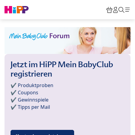
Skip to main content
Warenkor
HiPP M
Such
Jetzt im HiPP Mein BabyClub
registrieren
✔️ Produktproben
✔️ Coupons
✔️ Gewinnspiele
✔️ Tipps per Mail