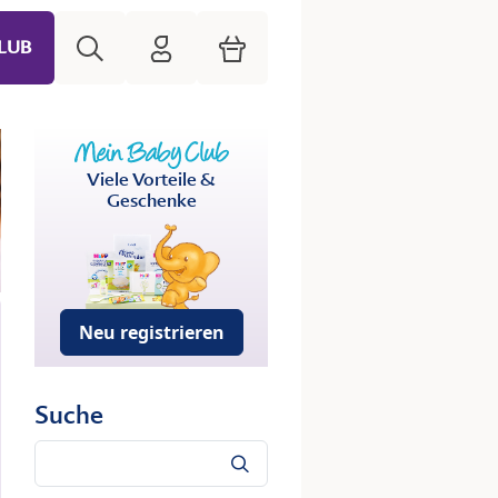
Suche
HiPP Mein Babyclub
Warenkorb
LUB
Viele Vorteile &
Geschenke
Neu registrieren
Suche
Suche