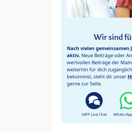
Wir sind fü
Nach vielen gemeinsamen J
aktiv.
Neue Beiträge oder Ant
wertvollen Beiträge der Mam
weiterhin für dich zugänglic
bekommst, steht dir unser
H
gerne zur Seite.
HiPP Live Chat
Whats-App