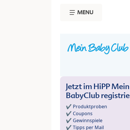
Skip to main content
MENU
Jetzt im HiPP Mein
BabyClub registri
✔️ Produktproben
✔️ Coupons
✔️ Gewinnspiele
✔️ Tipps per Mail