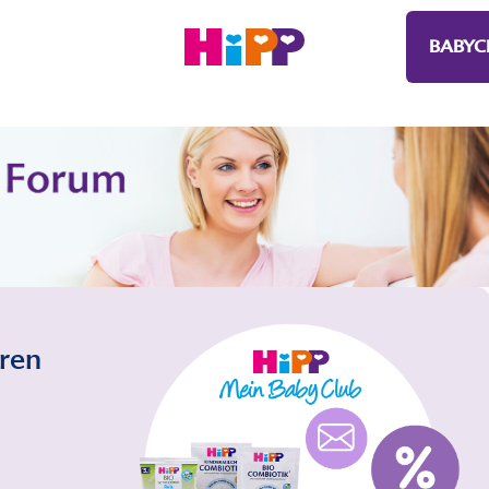
BABYC
eren