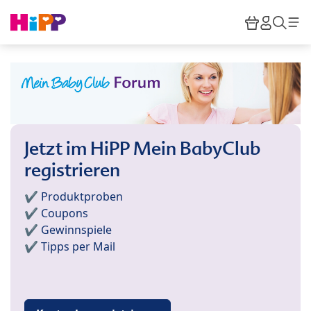
Skip to main content
Warenkor
HiPP M
Such
Jetzt im HiPP Mein BabyClub
registrieren
✔️ Produktproben
✔️ Coupons
✔️ Gewinnspiele
✔️ Tipps per Mail