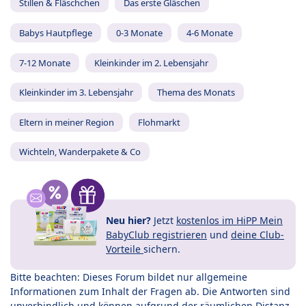
Stillen & Fläschchen
Das erste Gläschen
Babys Hautpflege
0-3 Monate
4-6 Monate
7-12 Monate
Kleinkinder im 2. Lebensjahr
Kleinkinder im 3. Lebensjahr
Thema des Monats
Eltern in meiner Region
Flohmarkt
Wichteln, Wanderpakete & Co
Neu hier?
Jetzt
kostenlos im HiPP Mein
BabyClub registrieren
und
deine Club-
Vorteile
sichern.
Bitte beachten: Dieses Forum bildet nur allgemeine
Informationen zum Inhalt der Fragen ab. Die Antworten sind
unverbindlich und können aufgrund der räumlichen Distanz