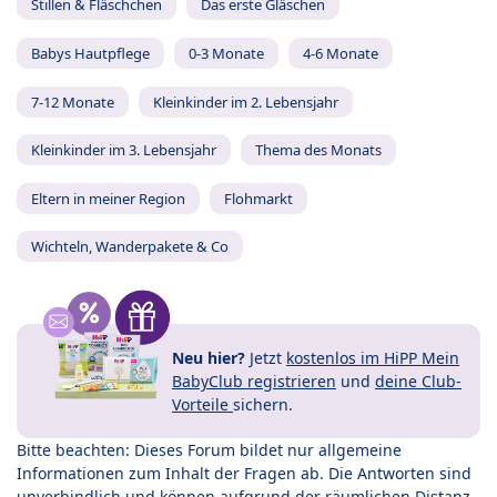
Stillen & Fläschchen
Das erste Gläschen
Babys Hautpflege
0-3 Monate
4-6 Monate
7-12 Monate
Kleinkinder im 2. Lebensjahr
Kleinkinder im 3. Lebensjahr
Thema des Monats
Eltern in meiner Region
Flohmarkt
Wichteln, Wanderpakete & Co
Neu hier?
Jetzt
kostenlos im HiPP Mein
BabyClub registrieren
und
deine Club-
Vorteile
sichern.
Bitte beachten: Dieses Forum bildet nur allgemeine
Informationen zum Inhalt der Fragen ab. Die Antworten sind
unverbindlich und können aufgrund der räumlichen Distanz