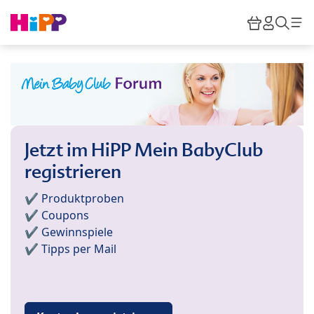
Skip to main content
Warenkor
HiPP M
Such
Jetzt im HiPP Mein BabyClub
registrieren
✔️ Produktproben
✔️ Coupons
✔️ Gewinnspiele
✔️ Tipps per Mail