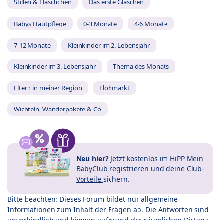
Stillen & Fläschchen
Das erste Gläschen
Babys Hautpflege
0-3 Monate
4-6 Monate
7-12 Monate
Kleinkinder im 2. Lebensjahr
Kleinkinder im 3. Lebensjahr
Thema des Monats
Eltern in meiner Region
Flohmarkt
Wichteln, Wanderpakete & Co
Neu hier?
Jetzt
kostenlos im HiPP Mein
BabyClub registrieren
und
deine Club-
Vorteile
sichern.
Bitte beachten: Dieses Forum bildet nur allgemeine
Informationen zum Inhalt der Fragen ab. Die Antworten sind
unverbindlich und können aufgrund der räumlichen Distanz