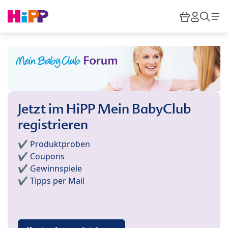
Skip to main content
Warenkor
HiPP M
Such
Jetzt im HiPP Mein BabyClub
registrieren
✔️ Produktproben
✔️ Coupons
✔️ Gewinnspiele
✔️ Tipps per Mail