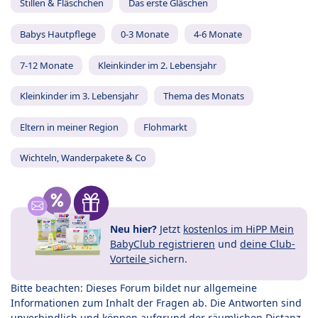
Stillen & Fläschchen
Das erste Gläschen
Babys Hautpflege
0-3 Monate
4-6 Monate
7-12 Monate
Kleinkinder im 2. Lebensjahr
Kleinkinder im 3. Lebensjahr
Thema des Monats
Eltern in meiner Region
Flohmarkt
Wichteln, Wanderpakete & Co
Neu hier?
Jetzt
kostenlos im HiPP Mein
BabyClub registrieren
und
deine Club-
Vorteile
sichern.
Bitte beachten: Dieses Forum bildet nur allgemeine
Informationen zum Inhalt der Fragen ab. Die Antworten sind
unverbindlich und können aufgrund der räumlichen Distanz