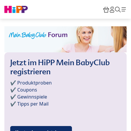
Skip to main content
Warenkor
HiPP M
Such
Jetzt im HiPP Mein BabyClub
registrieren
✔️ Produktproben
✔️ Coupons
✔️ Gewinnspiele
✔️ Tipps per Mail