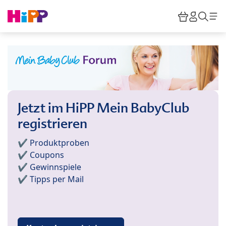
Skip to main content
Warenkor
HiPP M
Such
Jetzt im HiPP Mein BabyClub
registrieren
✔️ Produktproben
✔️ Coupons
✔️ Gewinnspiele
✔️ Tipps per Mail