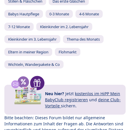
Stillen & Fläschchen
Das erste Gläschen
Babys Hautpflege
0-3 Monate
4-6 Monate
7-12 Monate
Kleinkinder im 2. Lebensjahr
Kleinkinder im 3. Lebensjahr
Thema des Monats
Eltern in meiner Region
Flohmarkt
Wichteln, Wanderpakete & Co
Neu hier?
Jetzt
kostenlos im HiPP Mein
BabyClub registrieren
und
deine Club-
Vorteile
sichern.
Bitte beachten: Dieses Forum bildet nur allgemeine
Informationen zum Inhalt der Fragen ab. Die Antworten sind
unverbindlich und können aufgrund der räumlichen Distanz