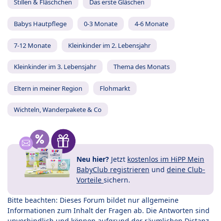
Stillen & Fläschchen
Das erste Gläschen
Babys Hautpflege
0-3 Monate
4-6 Monate
7-12 Monate
Kleinkinder im 2. Lebensjahr
Kleinkinder im 3. Lebensjahr
Thema des Monats
Eltern in meiner Region
Flohmarkt
Wichteln, Wanderpakete & Co
Neu hier?
Jetzt
kostenlos im HiPP Mein
BabyClub registrieren
und
deine Club-
Vorteile
sichern.
Bitte beachten: Dieses Forum bildet nur allgemeine
Informationen zum Inhalt der Fragen ab. Die Antworten sind
unverbindlich und können aufgrund der räumlichen Distanz