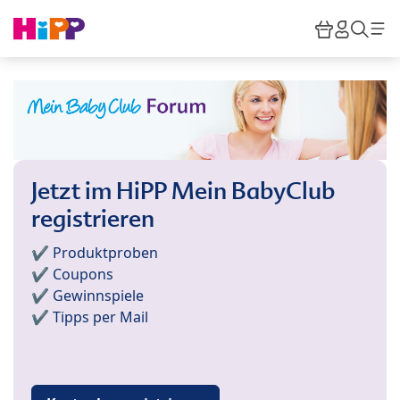
Skip to main content
Warenkor
HiPP M
Such
Jetzt im HiPP Mein BabyClub
registrieren
✔️ Produktproben
✔️ Coupons
✔️ Gewinnspiele
✔️ Tipps per Mail