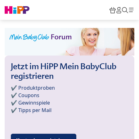
Skip to main content
Warenkor
HiPP M
Such
Jetzt im HiPP Mein BabyClub
registrieren
✔️ Produktproben
✔️ Coupons
✔️ Gewinnspiele
✔️ Tipps per Mail