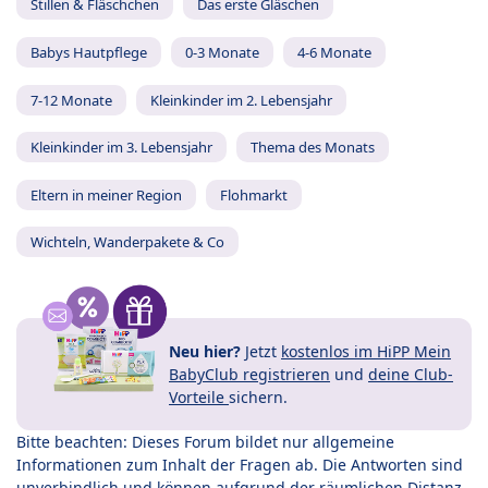
Stillen & Fläschchen
Das erste Gläschen
Babys Hautpflege
0-3 Monate
4-6 Monate
7-12 Monate
Kleinkinder im 2. Lebensjahr
Kleinkinder im 3. Lebensjahr
Thema des Monats
Eltern in meiner Region
Flohmarkt
Wichteln, Wanderpakete & Co
Neu hier?
Jetzt
kostenlos im HiPP Mein
BabyClub registrieren
und
deine Club-
Vorteile
sichern.
Bitte beachten: Dieses Forum bildet nur allgemeine
Informationen zum Inhalt der Fragen ab. Die Antworten sind
unverbindlich und können aufgrund der räumlichen Distanz