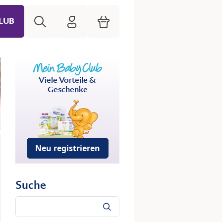
Suche
HiPP Mein Babyclub
Warenkorb
LUB
Viele Vorteile &
Geschenke
Neu registrieren
Suche
Suche