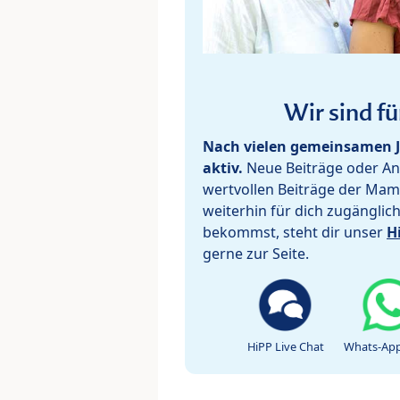
Wir sind fü
Nach vielen gemeinsamen J
aktiv.
Neue Beiträge oder Ant
wertvollen Beiträge der Mam
weiterhin für dich zugänglic
bekommst, steht dir unser
H
gerne zur Seite.
HiPP Live Chat
Whats-App