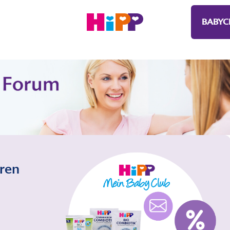
BABYC
eren