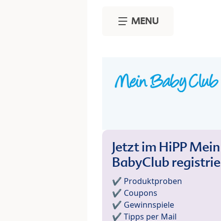
Skip to main content
MENU
Jetzt im HiPP Mein
BabyClub registri
✔️ Produktproben
✔️ Coupons
✔️ Gewinnspiele
✔️ Tipps per Mail