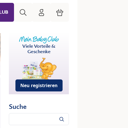
Suche
HiPP Mein Babyclub
Warenkorb
LUB
Viele Vorteile &
Geschenke
Neu registrieren
Suche
Suche