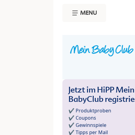
Skip to main content
MENU
Jetzt im HiPP Mein
BabyClub registri
✔️ Produktproben
✔️ Coupons
✔️ Gewinnspiele
✔️ Tipps per Mail