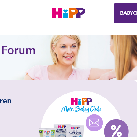
BABYC
eren