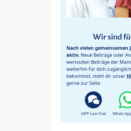
Wir sind fü
Nach vielen gemeinsamen J
aktiv.
Neue Beiträge oder Ant
wertvollen Beiträge der Mam
weiterhin für dich zugänglic
bekommst, steht dir unser
H
gerne zur Seite.
HiPP Live Chat
Whats-App