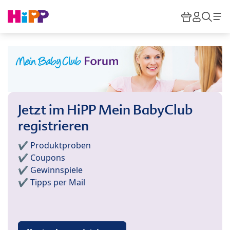
Skip to main content
Warenkor
HiPP M
Such
Jetzt im HiPP Mein BabyClub
registrieren
✔️ Produktproben
✔️ Coupons
✔️ Gewinnspiele
✔️ Tipps per Mail