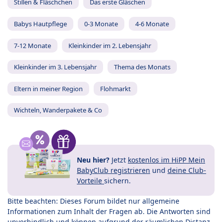
Stillen & Fläschchen
Das erste Gläschen
Babys Hautpflege
0-3 Monate
4-6 Monate
7-12 Monate
Kleinkinder im 2. Lebensjahr
Kleinkinder im 3. Lebensjahr
Thema des Monats
Eltern in meiner Region
Flohmarkt
Wichteln, Wanderpakete & Co
Neu hier?
Jetzt
kostenlos im HiPP Mein
BabyClub registrieren
und
deine Club-
Vorteile
sichern.
Bitte beachten: Dieses Forum bildet nur allgemeine
Informationen zum Inhalt der Fragen ab. Die Antworten sind
unverbindlich und können aufgrund der räumlichen Distanz