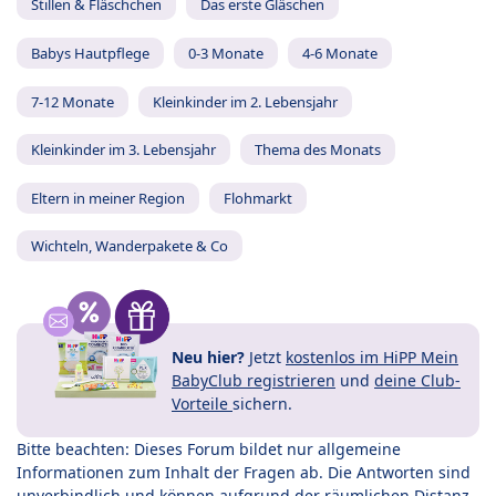
Stillen & Fläschchen
Das erste Gläschen
Babys Hautpflege
0-3 Monate
4-6 Monate
7-12 Monate
Kleinkinder im 2. Lebensjahr
Kleinkinder im 3. Lebensjahr
Thema des Monats
Eltern in meiner Region
Flohmarkt
Wichteln, Wanderpakete & Co
Neu hier?
Jetzt
kostenlos im HiPP Mein
BabyClub registrieren
und
deine Club-
Vorteile
sichern.
Bitte beachten: Dieses Forum bildet nur allgemeine
Informationen zum Inhalt der Fragen ab. Die Antworten sind
unverbindlich und können aufgrund der räumlichen Distanz