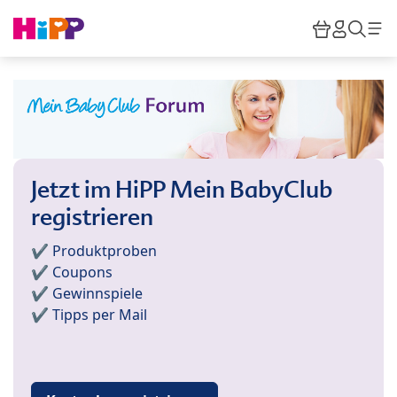
Skip to main content
Warenkor
HiPP M
Such
Jetzt im HiPP Mein BabyClub
registrieren
✔️ Produktproben
✔️ Coupons
✔️ Gewinnspiele
✔️ Tipps per Mail