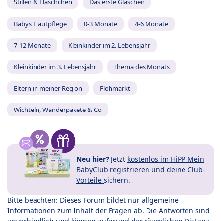
Stillen & Fläschchen
Das erste Gläschen
Babys Hautpflege
0-3 Monate
4-6 Monate
7-12 Monate
Kleinkinder im 2. Lebensjahr
Kleinkinder im 3. Lebensjahr
Thema des Monats
Eltern in meiner Region
Flohmarkt
Wichteln, Wanderpakete & Co
Neu hier?
Jetzt
kostenlos im HiPP Mein
BabyClub registrieren
und
deine Club-
Vorteile
sichern.
Bitte beachten: Dieses Forum bildet nur allgemeine
Informationen zum Inhalt der Fragen ab. Die Antworten sind
unverbindlich und können aufgrund der räumlichen Distanz