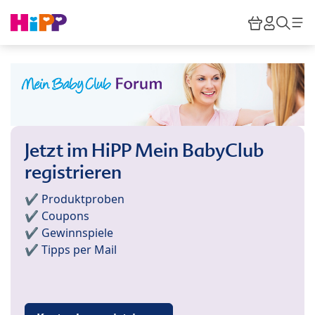
Skip to main content
Warenkor
HiPP M
Such
Jetzt im HiPP Mein BabyClub
registrieren
✔️ Produktproben
✔️ Coupons
✔️ Gewinnspiele
✔️ Tipps per Mail