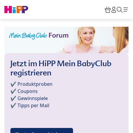
Skip to main content
Warenkor
HiPP M
Such
Jetzt im HiPP Mein BabyClub
registrieren
✔️ Produktproben
✔️ Coupons
✔️ Gewinnspiele
✔️ Tipps per Mail