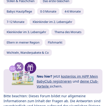
Stillen & Fläschchen
Das erste Gläschen
Babys Hautpflege
0-3 Monate
4-6 Monate
7-12 Monate
Kleinkinder im 2. Lebensjahr
Kleinkinder im 3. Lebensjahr
Thema des Monats
Eltern in meiner Region
Flohmarkt
Wichteln, Wanderpakete & Co
Neu hier?
Jetzt
kostenlos im HiPP Mein
BabyClub registrieren
und
deine Club-
Vorteile
sichern.
Bitte beachten: Dieses Forum bildet nur allgemeine
Informationen zum Inhalt der Fragen ab. Die Antworten sind
unverbindlich und können aufgrund der räumlichen Distanz