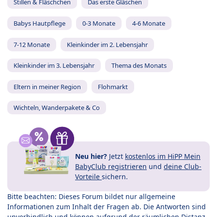
Stillen & Fläschchen
Das erste Gläschen
Babys Hautpflege
0-3 Monate
4-6 Monate
7-12 Monate
Kleinkinder im 2. Lebensjahr
Kleinkinder im 3. Lebensjahr
Thema des Monats
Eltern in meiner Region
Flohmarkt
Wichteln, Wanderpakete & Co
Neu hier?
Jetzt
kostenlos im HiPP Mein
BabyClub registrieren
und
deine Club-
Vorteile
sichern.
Bitte beachten: Dieses Forum bildet nur allgemeine
Informationen zum Inhalt der Fragen ab. Die Antworten sind
unverbindlich und können aufgrund der räumlichen Distanz