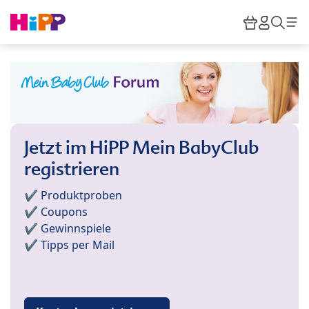
Skip to main content
Warenkor
HiPP M
Such
Jetzt im HiPP Mein BabyClub
registrieren
✔️ Produktproben
✔️ Coupons
✔️ Gewinnspiele
✔️ Tipps per Mail